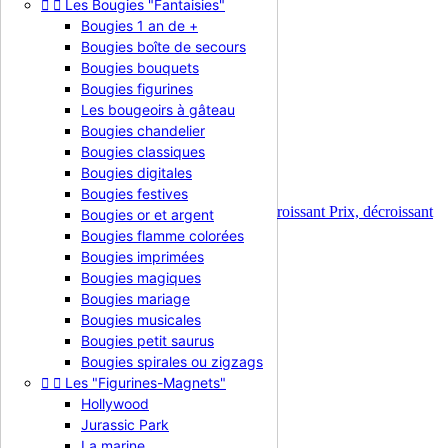
Bougies chandelier


Les Bougies "Fantaisies"
Bougies 1 an de +
Bougies chandelier
Bougies boîte de secours
Bougies bouquets
Bougies figurines
Les bougeoirs à gâteau
Bougies chandelier
Il y a 1 produit.
Bougies classiques
Trier par :
Bougies digitales
Pertinence

Bougies festives
Pertinence
Nom, A à Z
Nom, Z à A
Prix, croissant
Prix, décroissant
Bougies or et argent
Affichage 1-1 de 1 article(s)
Bougies flamme colorées
Bougies imprimées
Bougies magiques
Bougies mariage
Bougies musicales
Bougies petit saurus
Bougies spirales ou zigzags


Les "Figurines-Magnets"
Hollywood
Jurassic Park
La marine