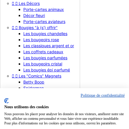


Les Décors
Notre société
Porte-cartes animaux
Décor fleuri
Notre société


Porte-cartes aviateurs


Bougies "à (s') offrir"
Politique de Confidentialité
Les bougies chandelles
Mentions légales
Les bougeoirs rose
Conditions d'utilisation
Contactez-nous
Les classiques argent et or
Plan du Site
Les coffrets cadeaux
Les bougies parfumées
Votre Compte
Les bougeoirs cristal
Les bougies épi parfumé
Your account




Les "Comics" Magnets
Betty Boop
Informations personnelles
Spiderman
Commandes
Hello Kitty
Avoirs
Politique de confidentialité
Adresses


Recherche par Chiffres
Mes alertes
Chiffre 0
Nous utilisons des cookies
Chiffre 1
Nous pouvons les placer pour analyser les données de nos visiteurs, améliorer notre site
Informations
Chiffre 2
Web, afficher un contenu personnalisé et vous faire vivre une expérience inoubliable.
Pour plus d'informations sur les cookies que nous utilisons, ouvrez les paramètres.
Chiffre 3
La Bougie d'Anniversaire