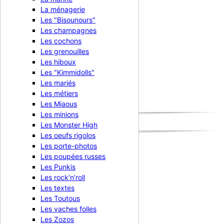
La ménagerie
Les "Bisounours"
Les champagnes
La Bougie Chandelier Rose
Les cochons
Les grenouilles
4,90 €
TTC
Les hiboux
Les "Kimmidolls"

Aperçu rapide
Les mariés
Les métiers
Affichage 1-1 de 1 article(s)
Les Miaous
Retour en haut

Les minions
Les Monster High
Les oeufs rigolos
Les porte-photos
Les poupées russes
Produits
Les Punkis
Les rock’n’roll
Produits


Les textes
Les Toutous
Promotions
Les vaches folles
Nouveaux produits
Meilleures ventes
Les Zozos