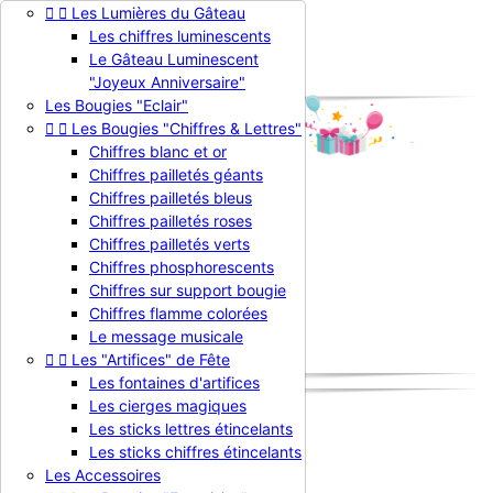


Les Lumières du Gâteau
Contactez-nous
Les chiffres luminescents

Connexion
Le Gâteau Luminescent
shopping_cart
Panier
(0)
"Joyeux Anniversaire"

Les Bougies "Eclair"


Les Bougies "Chiffres & Lettres"
Chiffres blanc et or
Chiffres pailletés géants
Chiffres pailletés bleus

Chiffres pailletés roses
Chiffres pailletés verts
La Bougie d'Anniversaire
Chiffres phosphorescents


Produits
Chiffres sur support bougie
Nouveautés
Chiffres flamme colorées
Promotions
Le message musicale
Professionnels


Les "Artifices" de Fête
Les fontaines d'artifices
Les cierges magiques
Les sticks lettres étincelants
Accueil
Les sticks chiffres étincelants
Produits
Les Accessoires
Les Bougies "Fantaisies"