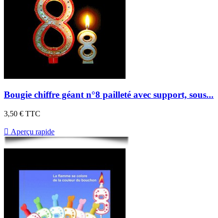
Bougie chiffre géant n°8 pailleté avec support, sous...
3,50 €
TTC

Aperçu rapide