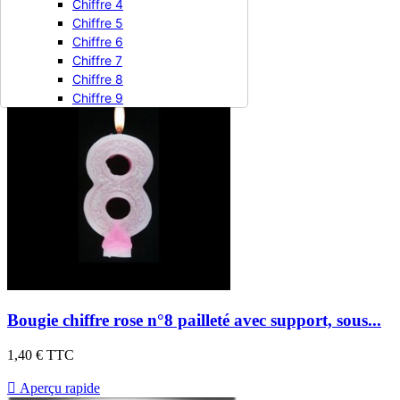
1,40 €
TTC
Chiffre 4
Chiffre 5

Aperçu rapide
Chiffre 6
Chiffre 7
Chiffre 8
Chiffre 9
Bougie chiffre rose n°8 pailleté avec support, sous...
1,40 €
TTC

Aperçu rapide