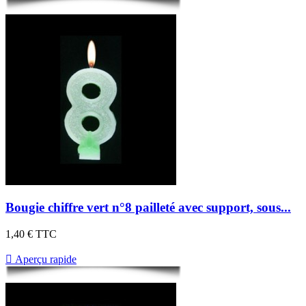
Bougie chiffre vert n°8 pailleté avec support, sous...
1,40 €
TTC

Aperçu rapide