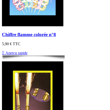
Chiffre flamme colorée n°8
5,90 €
TTC

Aperçu rapide