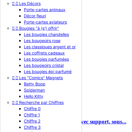


Les Décors
Bougie chiffre n°8 avec liseré or
Porte-cartes animaux
Décor fleuri
1,40 €
TTC
Porte-cartes aviateurs

Aperçu rapide


Bougies "à (s') offrir"
Les bougies chandelles
Les bougeoirs rose
Les classiques argent et or
Les coffrets cadeaux
Les bougies parfumées
Les bougeoirs cristal
Les bougies épi parfumé


Les "Comics" Magnets
Betty Boop
Spiderman
Hello Kitty


Recherche par Chiffres
Chiffre 0
Chiffre 1
Chiffre 2
Bougie chiffre bleu n°8 pailleté avec support, sous...
Chiffre 3