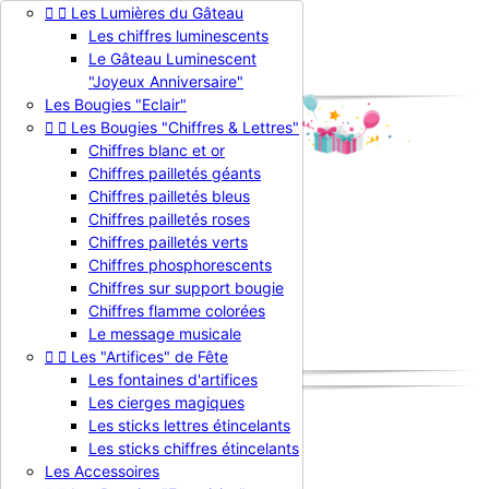


Les Lumières du Gâteau
Contactez-nous
Les chiffres luminescents

Connexion
Le Gâteau Luminescent
shopping_cart
Panier
(0)
"Joyeux Anniversaire"

Les Bougies "Eclair"


Les Bougies "Chiffres & Lettres"
Chiffres blanc et or
Chiffres pailletés géants
Chiffres pailletés bleus

Chiffres pailletés roses
Chiffres pailletés verts
La Bougie d'Anniversaire
Chiffres phosphorescents


Produits
Chiffres sur support bougie
Nouveautés
Chiffres flamme colorées
Promotions
Le message musicale
Professionnels


Les "Artifices" de Fête
Les fontaines d'artifices
Les cierges magiques
Les sticks lettres étincelants
Accueil
Les sticks chiffres étincelants
Produits
Les Accessoires
Recherche par Chiffres