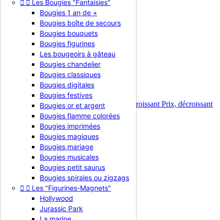
Chiffre 8


Les Bougies "Fantaisies"
Bougies 1 an de +
Chiffre 8
Bougies boîte de secours
Bougies bouquets
Bougies figurines
Les bougeoirs à gâteau
Bougies chandelier
Il y a 12 produits.
Bougies classiques
Trier par :
Bougies digitales
Pertinence

Bougies festives
Pertinence
Nom, A à Z
Nom, Z à A
Prix, croissant
Prix, décroissant
Bougies or et argent
Affichage 1-12 de 12 article(s)
Bougies flamme colorées
Bougies imprimées
Bougies magiques
Bougies mariage
Bougies musicales
Bougies petit saurus
Bougies spirales ou zigzags


Les "Figurines-Magnets"
Hollywood
Jurassic Park
La marine