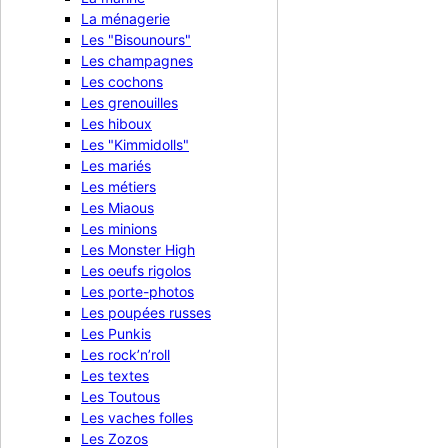
La ménagerie
Les "Bisounours"
Les champagnes
Bougie luminescente n°8
Les cochons
Les grenouilles
5,90 €
TTC
Les hiboux
Les "Kimmidolls"

Aperçu rapide
Les mariés
Les métiers
Les Miaous
Les minions
Les Monster High
Les oeufs rigolos
Les porte-photos
Les poupées russes
Les Punkis
Les rock’n’roll
Les textes
Les Toutous
Les vaches folles
Les Zozos