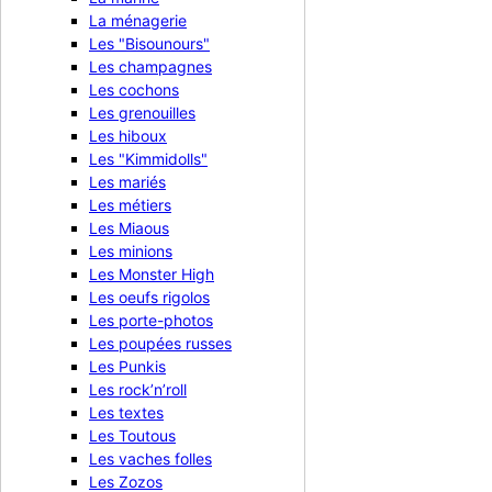
La ménagerie
Les "Bisounours"
Les champagnes
Les cochons
Les grenouilles
Les hiboux
Les "Kimmidolls"
Les mariés
Les métiers
Les Miaous
Bougie luminescente n°0
Les minions
Les Monster High
5,90 €
TTC
Les oeufs rigolos

Aperçu rapide
Les porte-photos
Les poupées russes
Les Punkis
Les rock’n’roll
Les textes
Les Toutous
Les vaches folles
Les Zozos