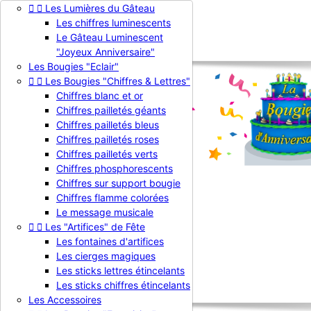


Les Lumières du Gâteau
Contactez-nous
Les chiffres luminescents

Connexion
Le Gâteau Luminescent
shopping_cart
Panier
(0)
"Joyeux Anniversaire"

Les Bougies "Eclair"


Les Bougies "Chiffres & Lettres"
Chiffres blanc et or
Chiffres pailletés géants
Chiffres pailletés bleus
Chiffres pailletés roses
Chiffres pailletés verts
Chiffres phosphorescents
Chiffres sur support bougie
Chiffres flamme colorées

Le message musicale


Les "Artifices" de Fête
La Bougie d'Anniversaire
Les fontaines d'artifices


Produits
Les cierges magiques
Nouveautés
Les sticks lettres étincelants
Promotions
Professionnels
Les sticks chiffres étincelants
Les Accessoires