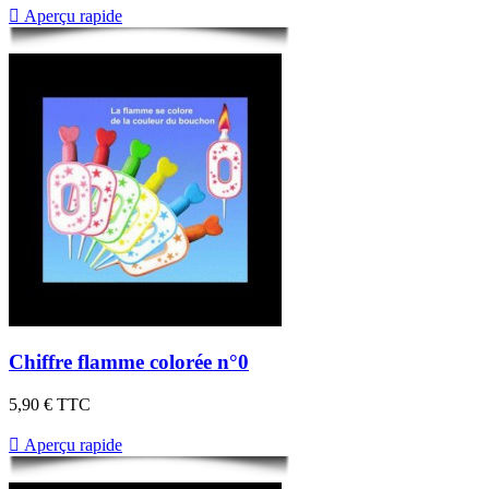

Aperçu rapide
Chiffre flamme colorée n°0
5,90 €
TTC

Aperçu rapide