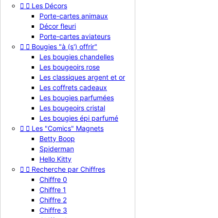


Les Décors
Porte-cartes animaux
Décor fleuri
Porte-cartes aviateurs


Bougies "à (s') offrir"
Les bougies chandelles
Les bougeoirs rose
Bougie chiffre n°0 avec liseré or
Les classiques argent et or
Les coffrets cadeaux
1,40 €
TTC
Les bougies parfumées
Les bougeoirs cristal

Aperçu rapide
Les bougies épi parfumé


Les "Comics" Magnets
Betty Boop
Spiderman
Hello Kitty


Recherche par Chiffres
Chiffre 0
Chiffre 1
Chiffre 2
Chiffre 3