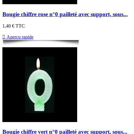
Bougie chiffre rose n°0 pailleté avec support, sous...
1,40 €
TTC

Aperçu rapide
Bougie chiffre vert n°0 pailleté avec support, sous...