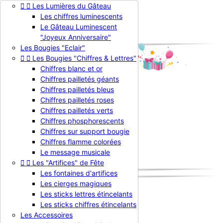


Les Lumières du Gâteau
Contactez-nous
Les chiffres luminescents

Connexion
Le Gâteau Luminescent
shopping_cart
Panier
(0)
"Joyeux Anniversaire"

Les Bougies "Eclair"


Les Bougies "Chiffres & Lettres"
Chiffres blanc et or
Chiffres pailletés géants
Chiffres pailletés bleus

Chiffres pailletés roses
Chiffres pailletés verts
La Bougie d'Anniversaire
Chiffres phosphorescents


Produits
Chiffres sur support bougie
Nouveautés
Chiffres flamme colorées
Promotions
Le message musicale
Professionnels


Les "Artifices" de Fête
Les fontaines d'artifices
Les cierges magiques
Les sticks lettres étincelants
Accueil
Les sticks chiffres étincelants
Produits
Les Accessoires
Les "Comics" Magnets