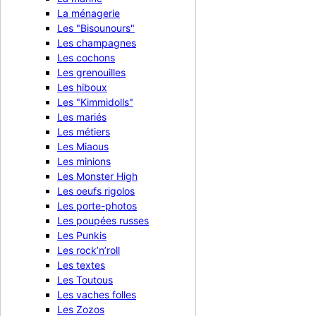
La ménagerie
Les "Bisounours"
Les champagnes
Hello Kitty "le portrait"
Les cochons
Les grenouilles
4,90 €
TTC
Les hiboux
Les "Kimmidolls"

Aperçu rapide
Les mariés
Les métiers
Les Miaous
Les minions
Les Monster High
Les oeufs rigolos
Les porte-photos
Les poupées russes
Les Punkis
Les rock’n’roll
Les textes
Les Toutous
Les vaches folles
Les Zozos