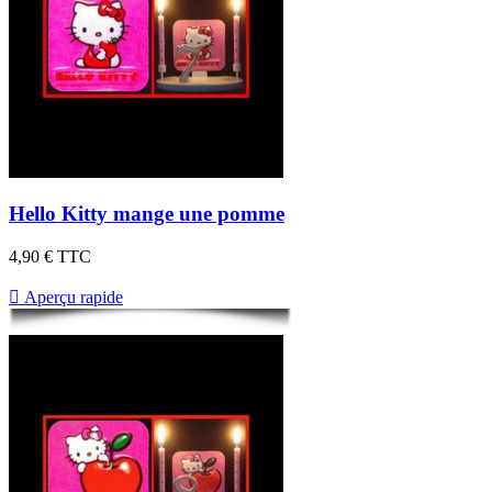
Hello Kitty mange une pomme
4,90 €
TTC

Aperçu rapide