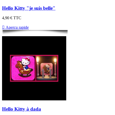
Hello Kitty "je suis belle"
4,90 €
TTC

Aperçu rapide
Hello Kitty à dada