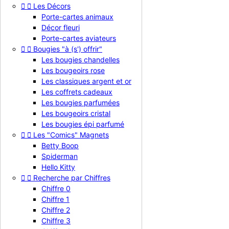


Les Décors
Hello Kitty "le petit nœud"
Porte-cartes animaux
Décor fleuri
4,90 €
TTC
Porte-cartes aviateurs

Aperçu rapide


Bougies "à (s') offrir"
Les bougies chandelles
Les bougeoirs rose
Les classiques argent et or
Les coffrets cadeaux
Les bougies parfumées
Les bougeoirs cristal
Les bougies épi parfumé


Les "Comics" Magnets
Betty Boop
Spiderman
Hello Kitty


Recherche par Chiffres
Chiffre 0
Chiffre 1
Chiffre 2
Hello Kitty "l'arrosoir"
Chiffre 3