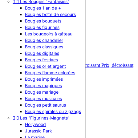
Hello Kitty


Les Bougies "Fantaisies"
Bougies 1 an de +
Hello Kitty
Bougies boîte de secours
Bougies bouquets
Bougies figurines
Les bougeoirs à gâteau
Bougies chandelier
Il y a 12 produits.
Bougies classiques
Trier par :
Bougies digitales
Pertinence

Bougies festives
Pertinence
Nom, A à Z
Nom, Z à A
Prix, croissant
Prix, décroissant
Bougies or et argent
Affichage 1-12 de 12 article(s)
Bougies flamme colorées
Bougies imprimées
Bougies magiques
Bougies mariage
Bougies musicales
Bougies petit saurus
Bougies spirales ou zigzags


Les "Figurines-Magnets"
Hollywood
Jurassic Park
La marine